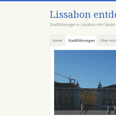
Lissabon entd
Stadtführungen in Lissabon mit Claudi
Menu
Skip to content
Home
Stadtführungen
Über mic