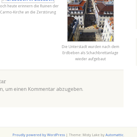
och heute erinnern die Ruinen der
Carmo-Kirche an die Zerstörung
Die Unterstadt wurden nach dem
Erdbeben als Schachbrettanlage
wieder aufgebaut
tar
n, um einen Kommentar abzugeben.
Proudly powered by WordPress
|
Theme: Misty Lake by
Automattic
.